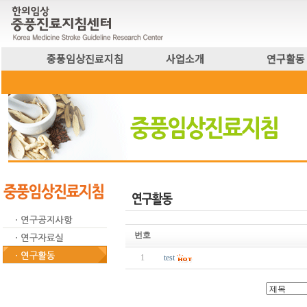
중풍임상진료지침
사업소개
연구활동
번호
1
test